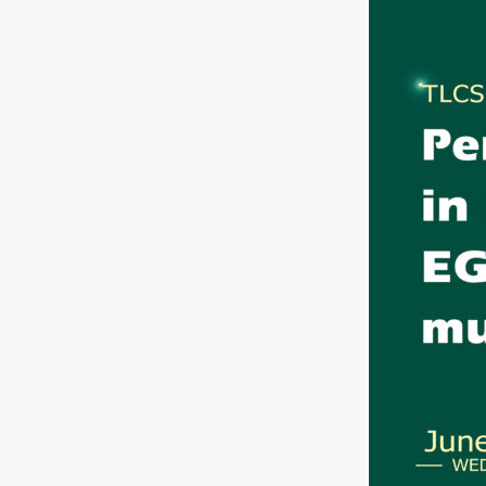
跳
至
主
要
內
容