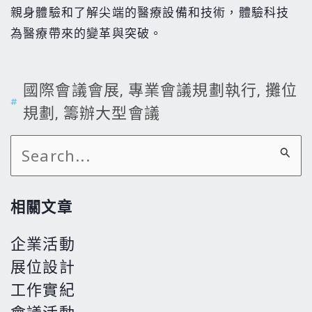
親身體驗和了解尖端的醫療設備和技術，體驗科技
為醫療帶來的變革與突破。
國際會議會展
,
專業會議規劃執行
,
攤位
規劃
,
籌辦大型會議
搜
尋
關
相關文章
鍵
企業活動
字:
展位設計
工作實紀
會議活動