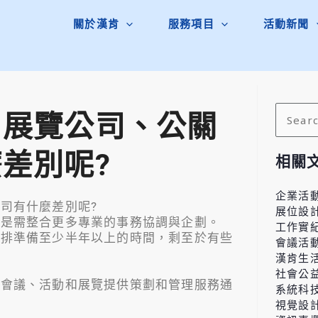
關於漢肯
服務項目
活動新聞
、展覽公司、公關
搜
尋
關
差別呢?
相關
鍵
字:
企業活
司有什麼差別呢?
展位設
而是需整合更多專業的事務協調與企劃。
工作實
安排準備至少半年以上的時間，剩至於有些
會議活
漢肯生
社會公
類會議、活動和展覽提供策劃和管理服務通
系統科
視覺設