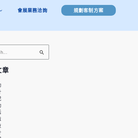
會展業務洽詢
規劃客制方案
文章
動
計
紀
動
活
益
技
計