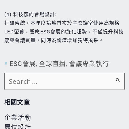
(4) 科技感的會場設計:
打破傳統，本年度論壇首次於主會議室使用高規格
LED螢幕，響應ESG會展的綠化趨勢，不僅提升科技
感與會議質量，同時為論壇增加獨特風采。
ESG會展
,
全球直播
,
會議專業執行
搜
尋
關
相關文章
鍵
企業活動
字:
展位設計