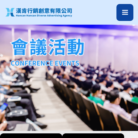
跳
至
主
要
內
容