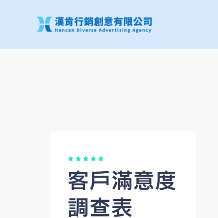
跳
至
主
要
內
容