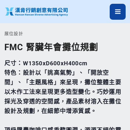
跳
至
主
要
展位設計
內
FMC 腎臟年會攤位規劃
容
尺寸：W1350xD600xH400cm
特色：
設計以「挑高氣勢」、「開放空
間」、「主題風格」來呈現，攤位整體主要
以木作工法來呈現更多造型變化。巧妙運用
採光及穿透的空間感，產品素材溶入在攤位
設計及規劃，在細節中增添質感。