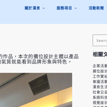
關於漢肯
服務項目
活動新聞
搜
尋
關
相關
出的作品，本次的攤位設計主體以產品
鍵
的氣質就能看到品牌形象與特色。
字:
企業活
展位設
工作實
會議活
漢肯生
社會公
系統科
視覺設