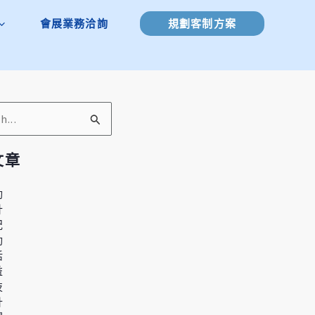
會展業務洽詢
規劃客制方案
文章
動
計
紀
動
活
益
技
計