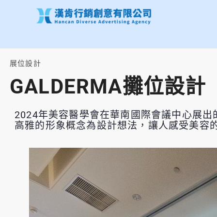
跳
至
主
要
內
容
展位設計
GALDERMA攤位設計
2024年美容醫學會在華南國際會議中心展
高雅的形象概念為設計想法，讓人感受美容